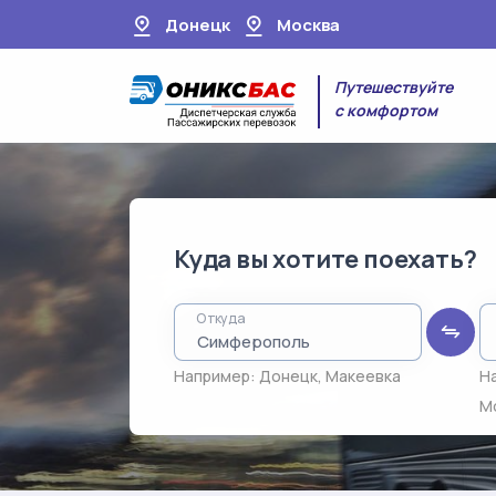
Донецк
Москва
Путешествуйте
с комфортом
Куда вы хотите поехать?
Откуда
Например:
Донецк
,
Макеевка
Н
М