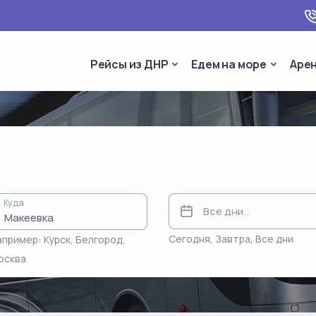
Рейсы из ДНР
Едем на 
Рейсы из ДНР
Едем на море
Аре
Куда
Сегодня
,
Завтра
,
Все дни
апример:
Курск
,
Белгород
,
осква