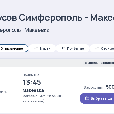
усов Симферополь - Маке
ерополь - Макеевка
Отправление
В пути
Прибытие
Стоимо
Выезды: Ежедне
Прибытие
13:45
500
Взрослый:
Макеевка
мин.
Макеевка - мкр. "Зеленый"(
Выбрать да
на остановке)