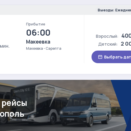
Выезды: Ежедне
Прибытие
06:00
400
Взрослый:
Макеевка
2 0
Детский:
 мин.
Макеевка - Сарепта
Выбрать да
 рейсы
рополь