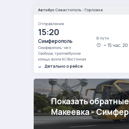
Автобус
Севастополь - Горловка
Отправление
15:20
В пути
Симферополь
~ 15 час. 20
Симферополь - кв-л
Свобода, троллейбусное
кольцо, возле АС Восточная
Детально о рейсе
Показать обратные
Макеевка - Симфе