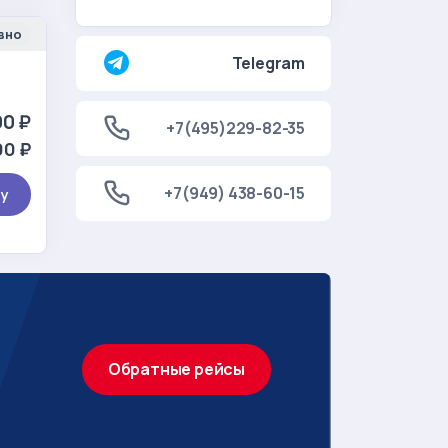
вно
Telegram
0 ₽
+7(495)229-82-35
00 ₽
+7(949) 438-60-15
ту
Обратные рейсы