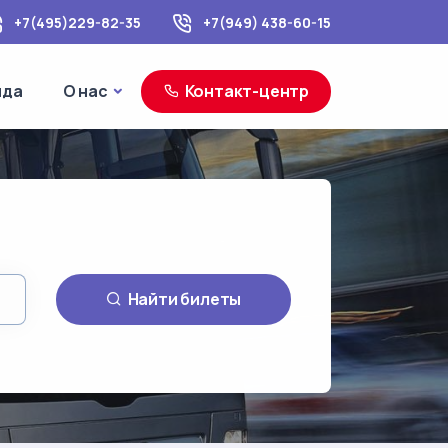
+7(495)229-82-35
+7(949) 438-60-15
море
О нас
нда
О нас
Контакт-центр
Найти билеты