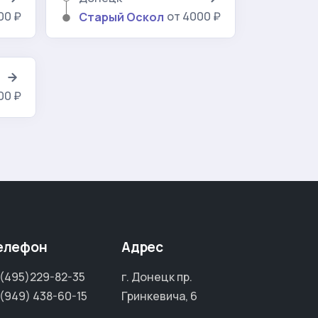
00 ₽
от 4000 ₽
Старый Оскол
00 ₽
елефон
Адрес
(495)229-82-35
г. Донецк пр.
(949) 438-60-15
Гринкевича, 6