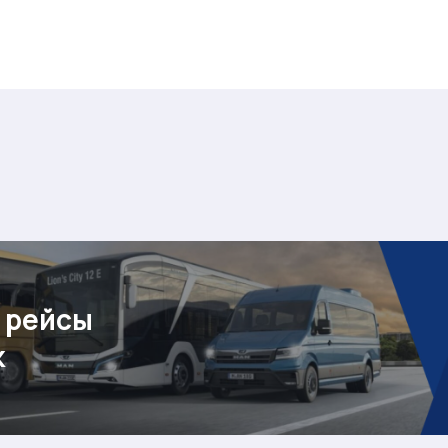
 рейсы
к