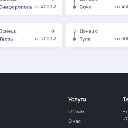
от 4000 ₽
от 45
Симферополь
Сочи
Донецк
Донецк
от 7000 ₽
от 30
Тверь
Тула
Услуги
Т
Отзывы
+7
+7
О нас