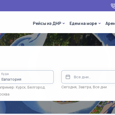
Рейсы из ДНР
Едем на 
Рейсы из ДНР
Едем на море
Аре
Куда
Сегодня
,
Завтра
,
Все дни
апример:
Курск
,
Белгород
,
осква