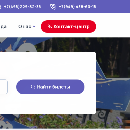
+7(495)229-82-35
+7(949) 438-60-15
море
О нас
нда
О нас
Контакт-центр
Найти билеты