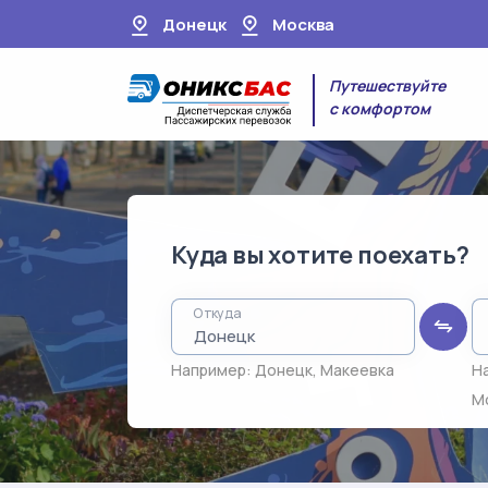
Донецк
Москва
Путешествуйте
с комфортом
Куда вы хотите поехать?
Откуда
Например:
Донецк
,
Макеевка
Н
М