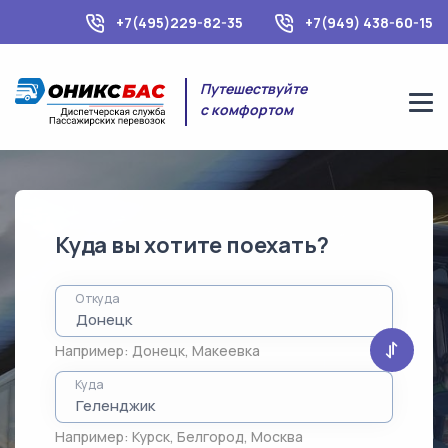
+7(495)229-82-35
+7(949) 438-60-15
Путешествуйте
с комфортом
Куда вы хотите поехать?
Откуда
Например:
Донецк
,
Макеевка
Куда
Например:
Курск
,
Белгород
,
Москва