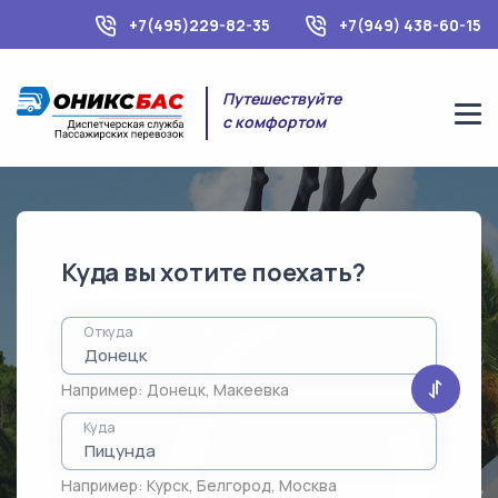
+7(495)229-82-35
+7(949) 438-60-15
Путешествуйте
с комфортом
Куда вы хотите поехать?
Откуда
Например:
Донецк
,
Макеевка
Куда
Например:
Курск
,
Белгород
,
Москва