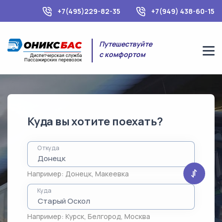
+7(495)229-82-35
+7(949) 438-60-15
Путешествуйте
с комфортом
Куда вы хотите поехать?
Откуда
Например:
Донецк
,
Макеевка
Куда
Например:
Курск
,
Белгород
,
Москва